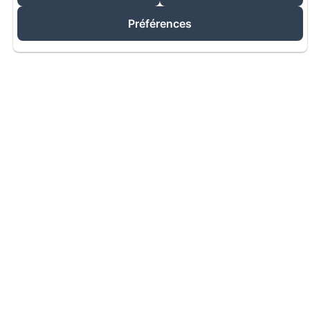
Il doit son nom à un ancien monastère de
religieuses établi au Moyen-Age et aujourd'hui
Préférences
disparu.