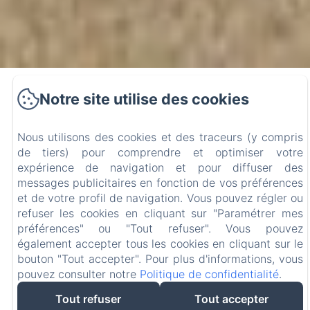
Notre site utilise des cookies
Domaine Sainte Marie des
Nous utilisons des cookies et des traceurs (y compris
Ollieux
de tiers) pour comprendre et optimiser votre
expérience de navigation et pour diffuser des
messages publicitaires en fonction de vos préférences
et de votre profil de navigation. Vous pouvez régler ou
C'est au cœur des Corbières, riches d'une nature
refuser les cookies en cliquant sur "Paramétrer mes
encore préservée, que fut construit au XIXième
préférences" ou "Tout refuser". Vous pouvez
siècle, sur la commune de Montséret, le Domaine
également accepter tous les cookies en cliquant sur le
de Sainte-Marie des Ollieux domaine familial dans
bouton "Tout accepter". Pour plus d'informations, vous
lequel vous pourrez trouver ses 5 chambres et
pouvez consulter notre
Politique de confidentialité
.
son gîte
(avec sa piscine privative, non accessible
Tout refuser
aux chambres d'hôtes)
Tout accepter
.